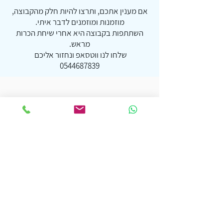
אם מענין אתכם, ותרצו להיות חלק מהקבוצה,
מוזמנות ומוזמנים לדבר איתי.
השתתפות בקבוצה היא אחרי שיחת הכרות
מראש.
שלחו לנו ווטסאפ ונחזור אליכם
0544687839
הצצה לחלק מהנושאים
עליהם נעבוד :
תקשורת-
איך מדברים רצונות וחשקים-
פתיחת מרחב שיח ופתיחת הלב , שיח
מהלב, הכלה והקשבה
קורבנות מול חופש