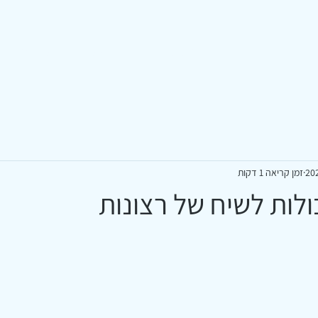
בית
סדנאות ומפגשים
עלינו
ליווי אישי-ז
זמן קריאה 1 דקות
לות לשיח של רצונות